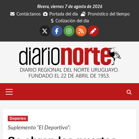
Saltar
Rivera, viernes 7 de agosto de 2026
al
Contáctanos
Portada del día
Pronóstico del tiempo
contenido
Cotización del día
X
Facebook
Instagram
RSS
Contáctano
Menú
primario
Deportes
Suplemento “El Deportivo”: