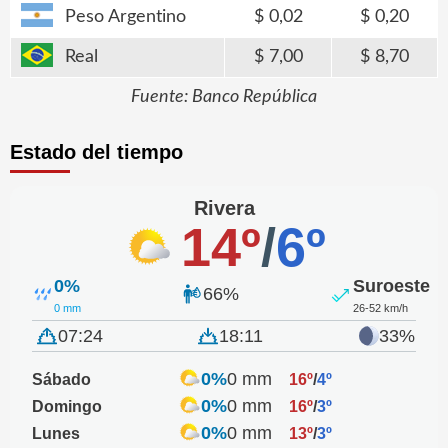
Peso Argentino
0,02
0,20
Real
7,00
8,70
Fuente: Banco República
Estado del tiempo
Rivera
14º
/
6º
0%
Suroeste
66%
0 mm
26-52 km/h
07:24
18:11
33%
0%
0 mm
Sábado
16º
/
4º
0%
0 mm
Domingo
16º
/
3º
0%
0 mm
Lunes
13º
/
3º