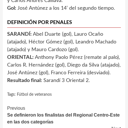
y Carlos Andrés Caillava.
Gol:
José Antúnez a los 14’ del segundo tiempo.
DEFINICIÓN POR PENALES
SARANDÍ:
Abel Duarte (gol), Lauro Ocaño
(atajado), Héctor Gómez (gol), Leandro Machado
(atajado) y Mauro Cardozo (gol).
ORIENTAL:
Anthony Paolo Pérez (remate al palo),
Carlos R. Hernández (gol), Diego da Silva (atajado),
José Antúnez (gol), Franco Ferreira (desviado).
Resultado final:
Sarandí 3 Oriental 2.
Tags:
Fútbol de veteranos
Continue
Previous
Se definieron los finalistas del Regional Centro-Este
Reading
en las dos categorías