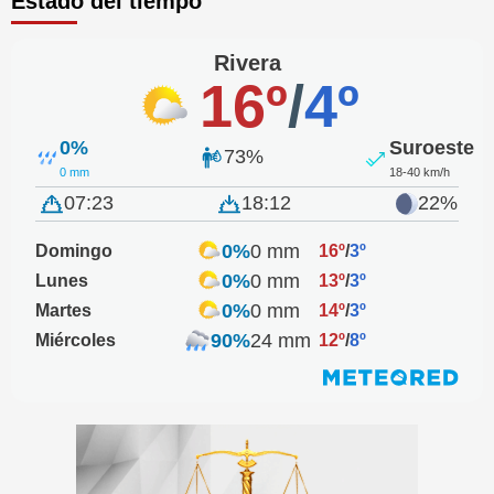
Estado del tiempo
Rivera
16º
/
4º
0%
Suroeste
73%
0 mm
18-40 km/h
07:23
18:12
22%
0%
0 mm
Domingo
16º
/
3º
0%
0 mm
Lunes
13º
/
3º
0%
0 mm
Martes
14º
/
3º
90%
24 mm
Miércoles
12º
/
8º