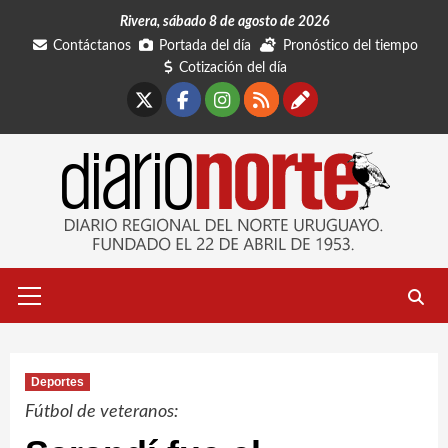
Saltar
Rivera, sábado 8 de agosto de 2026
al
Contáctanos
Portada del día
Pronóstico del tiempo
contenido
Cotización del día
X
Facebook
Instagram
RSS
Contáctano
Menú
primario
Deportes
Fútbol de veteranos: