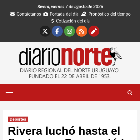
Saltar
Rivera, viernes 7 de agosto de 2026
al
Contáctanos
Portada del día
Pronóstico del tiempo
contenido
Cotización del día
X
Facebook
Instagram
RSS
Contáctano
Menú
primario
Deportes
Rivera luchó hasta el