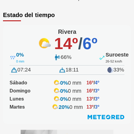
Estado del tiempo
Rivera
14º
/
6º
0%
Suroeste
66%
0 mm
26-52 km/h
07:24
18:11
33%
0%
0 mm
Sábado
16º
/
4º
0%
0 mm
Domingo
16º
/
3º
0%
0 mm
Lunes
13º
/
3º
20%
0 mm
Martes
13º
/
3º