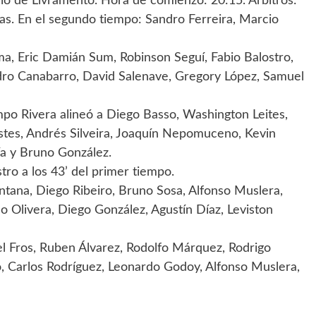
lio de Livramento. Hora de comienzo: 20:15. Árbitros:
gas. En el segundo tiempo: Sandro Ferreira, Marcio
a, Eric Damián Sum, Robinson Seguí, Fabio Balostro,
ro Canabarro, David Salenave, Gregory López, Samuel
po Rivera alineó a Diego Basso, Washington Leites,
restes, Andrés Silveira, Joaquín Nepomuceno, Kevin
ía y Bruno González.
tro a los 43’ del primer tiempo.
tana, Diego Ribeiro, Bruno Sosa, Alfonso Muslera,
o Olivera, Diego González, Agustín Díaz, Leviston
l Fros, Ruben Álvarez, Rodolfo Márquez, Rodrigo
o, Carlos Rodríguez, Leonardo Godoy, Alfonso Muslera,