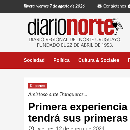
Saltar
Rivera, viernes 7 de agosto de 2026
Contáctanos
al
contenido
Sociedad
Política
Cultura & Sociales
Deportes
Amistoso ante Tranqueras...
Primera experiencia 
tendrá sus primeras
viernes 12 de enero de 2024