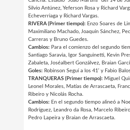
Cancha: Estadio “João Martins” del 14 de Ju
Silvio Antúnez, Yeferson Rosa y Richard Var
Echeverriaga y Richard Vargas.
RIVERA (Primer tiempo):
Enzo Soares de Lim
Maximiliano Machado, Joaquín Sánchez, Ped
Carreras y Bruno Guedes.
Cambios:
Para el comienzo del segundo tiem
Santiago Saravia, Igor Sanguinetti, Kevin P
Zabaleta, Joséalbert Gonzálvez, Braian Garc
Goles:
Robinson Seguí a los 41’ y Fabio Balos
TRANQUERAS (Primer tiempo):
Miguel Quin
Leonel Morales, Matías de Arrascaeta, Franc
Ribeiro y Nicolás Rocha.
Cambios:
En el segundo tiempo alineó a Noe
Rodríguez, Leandro da Rosa, Marcelo Ribeir
Pedro Lapeira y Braian de Arrascaeta.