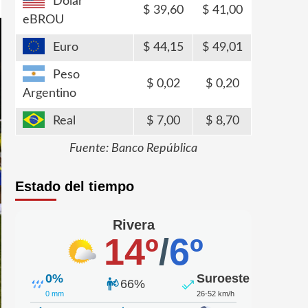
Dólar
39,60
41,00
eBROU
Euro
44,15
49,01
Peso
0,02
0,20
Argentino
Real
7,00
8,70
Fuente: Banco República
Estado del tiempo
Rivera
14º
/
6º
0%
Suroeste
66%
0 mm
26-52 km/h