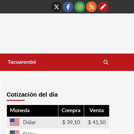
X
Facebook
Instagram
RSS
Contáct
Tacuarembó
Cotización del día
Moneda
Compra
Venta
Dólar
39,10
41,50