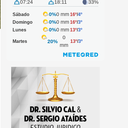
07:24
18:11
33%
0%
0 mm
Sábado
16º
/
4º
0%
0 mm
Domingo
16º
/
3º
0%
0 mm
Lunes
13º
/
3º
0
20%
Martes
13º
/
3º
mm