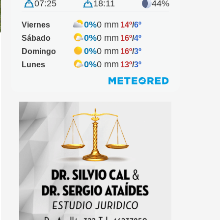
07:25
18:11
44%
0%
0 mm
Viernes
14º
/
6º
0%
0 mm
Sábado
16º
/
4º
0%
0 mm
Domingo
16º
/
3º
0%
0 mm
Lunes
13º
/
3º