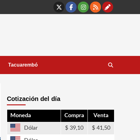
X
Facebook
Instagram
RSS
Contáct
Tacuarembó
Cotización del día
Moneda
Compra
Venta
Dólar
39,10
41,50