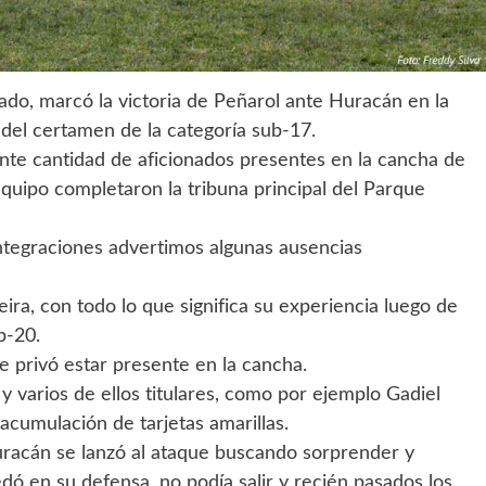
ado, marcó la victoria de Peñarol ante Huracán en la
a del certamen de la categoría sub-17.
ante cantidad de aficionados presentes en la cancha de
equipo completaron la tribuna principal del Parque
integraciones advertimos algunas ausencias
veira, con todo lo que significa su experiencia luego de
b-20.
le privó estar presente en la cancha.
y varios de ellos titulares, como por ejemplo Gadiel
 acumulación de tarjetas amarillas.
acán se lanzó al ataque buscando sorprender y
ó en su defensa, no podía salir y recién pasados los