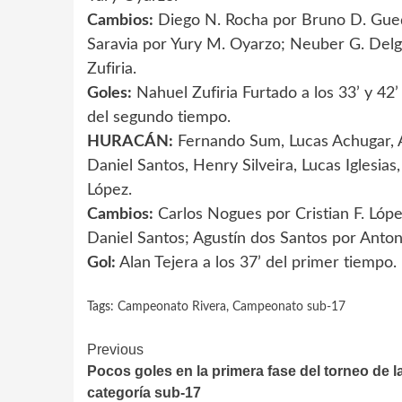
Cambios:
Diego N. Rocha por Bruno D. Guede
Saravia por Yury M. Oyarzo; Neuber G. Delg
Zufiria.
Goles:
Nahuel Zufiria Furtado a los 33’ y 42
del segundo tiempo.
HURACÁN:
Fernando Sum, Lucas Achugar, A
Daniel Santos, Henry Silveira, Lucas Iglesia
López.
Cambios:
Carlos Nogues por Cristian F. Lópe
Daniel Santos; Agustín dos Santos por Anton
Gol:
Alan Tejera a los 37’ del primer tiempo.
Tags:
Campeonato Rivera
,
Campeonato sub-17
Continue
Previous
Pocos goles en la primera fase del torneo de l
Reading
categoría sub-17