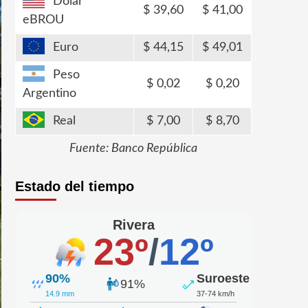
Dólar
39,60
41,00
eBROU
Euro
44,15
49,01
Peso
0,02
0,20
Argentino
Real
7,00
8,70
Fuente: Banco República
Estado del tiempo
Rivera
23º
/
12º
90%
Suroeste
91%
14.9 mm
37-74 km/h