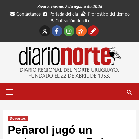
Saltar
Rivera, viernes 7 de agosto de 2026
al
Contáctanos
Portada del día
Pronóstico del tiempo
contenido
Cotización del día
X
Facebook
Instagram
RSS
Contáctano
Menú
primario
Deportes
Peñarol jugó un