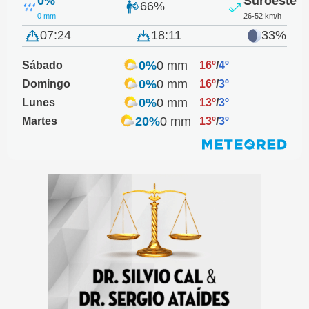
0%
Suroeste
66%
0 mm
26-52 km/h
07:24
18:11
33%
0%
0 mm
Sábado
16º
/
4º
0%
0 mm
Domingo
16º
/
3º
0%
0 mm
Lunes
13º
/
3º
20%
0 mm
Martes
13º
/
3º