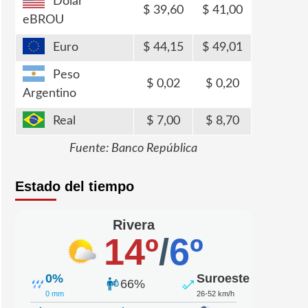
Dólar
39,60
41,00
eBROU
Euro
44,15
49,01
Peso
0,02
0,20
Argentino
Real
7,00
8,70
Fuente: Banco República
Estado del tiempo
Rivera
14º
/
6º
0%
Suroeste
66%
0 mm
26-52 km/h