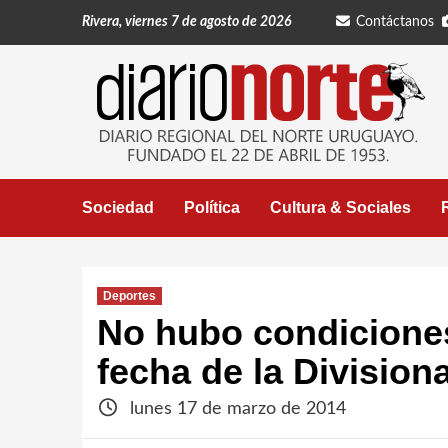
Saltar
Rivera, viernes 7 de agosto de 2026
Contáctanos
al
contenido
Sociedad
Política
Cultura & Sociales
Deportes
No hubo condiciones
fecha de la Division
lunes 17 de marzo de 2014