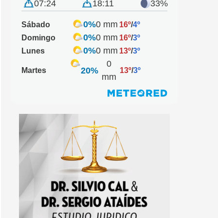
07:24
18:11
33%
0%
0 mm
Sábado
16º
/
4º
0%
0 mm
Domingo
16º
/
3º
0%
0 mm
Lunes
13º
/
3º
0
20%
Martes
13º
/
3º
mm