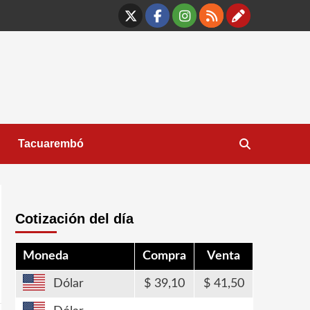
X
Facebook
Instagram
RSS
Contáct
Tacuarembó
Cotización del día
Moneda
Compra
Venta
Dólar
39,10
41,50