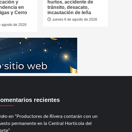
cación y
hurtos, accidente de
ndencia en
tránsito, desacato,
tigas y Cerro
incautación de leña
jueves 6 de agosto de 2026
e agosto de 2026
omentarios recientes
edro
en
Productores de Rivera contarán con un
uesto permanente en la Central Hortícola del
orte