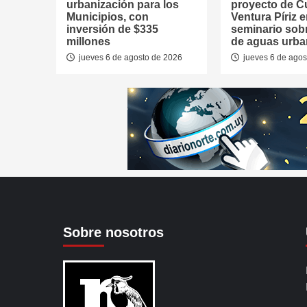
urbanización para los
proyecto de 
Municipios, con
Ventura Píriz 
inversión de $335
seminario sob
millones
de aguas urb
jueves 6 de agosto de 2026
jueves 6 de agos
Sobre nosotros