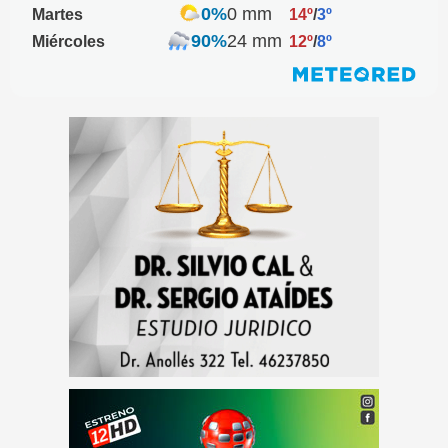
0%
0 mm
Martes
14º
/
3º
90%
24 mm
Miércoles
12º
/
8º