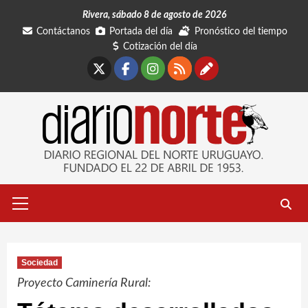
Saltar
Rivera, sábado 8 de agosto de 2026
al
Contáctanos
Portada del día
Pronóstico del tiempo
contenido
Cotización del día
X
Facebook
Instagram
RSS
Contáctano
Menú
primario
Sociedad
Proyecto Caminería Rural: