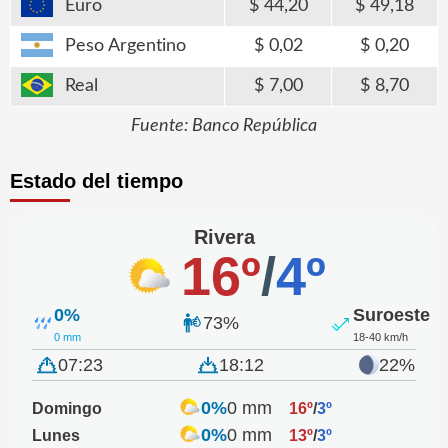
Euro
44,20
49,18
Peso Argentino
0,02
0,20
Real
7,00
8,70
Fuente: Banco República
Estado del tiempo
Rivera
16º
/
4º
0%
Suroeste
73%
0 mm
18-40 km/h
07:23
18:12
22%
0%
0 mm
Domingo
16º
/
3º
0%
0 mm
Lunes
13º
/
3º