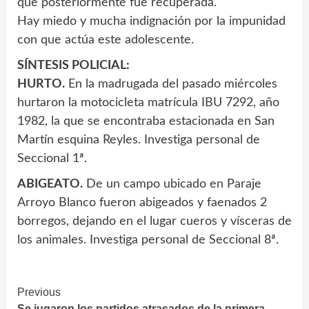
que posteriormente fue recuperada.
Hay miedo y mucha indignación por la impunidad
con que actúa este adolescente.
SÍNTESIS POLICIAL:
HURTO.
En la madrugada del pasado miércoles
hurtaron la motocicleta matrícula IBU 7292, año
1982, la que se encontraba estacionada en San
Martín esquina Reyles. Investiga personal de
Seccional 1ª.
ABIGEATO.
De un campo ubicado en Paraje
Arroyo Blanco fueron abigeados y faenados 2
borregos, dejando en el lugar cueros y vísceras de
los animales. Investiga personal de Seccional 8ª.
Continue
Previous
Se jugaron los partidos atrasados de la primera