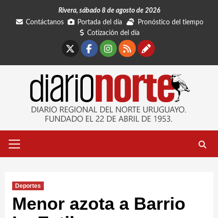
Saltar
Rivera, sábado 8 de agosto de 2026
al
Contáctanos
Portada del día
Pronóstico del tiempo
contenido
Cotización del día
X
Facebook
Instagram
RSS
Contáctano
Menú
primario
Deportes
Menor azota a Barrio