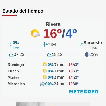
Estado del tiempo
Rivera
16º
/
4º
0%
Suroeste
73%
0 mm
18-40 km/h
07:23
18:12
22%
0%
0 mm
Domingo
16º
/
3º
0%
0 mm
Lunes
13º
/
3º
0%
0 mm
Martes
14º
/
3º
90%
24 mm
Miércoles
12º
/
8º