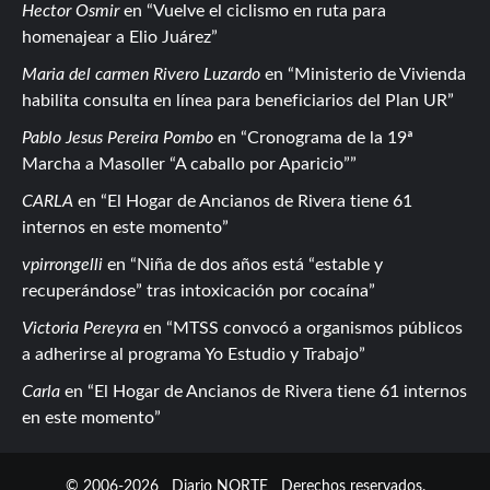
Hector Osmir
en
Vuelve el ciclismo en ruta para
homenajear a Elio Juárez
Maria del carmen Rivero Luzardo
en
Ministerio de Vivienda
habilita consulta en línea para beneficiarios del Plan UR
Pablo Jesus Pereira Pombo
en
Cronograma de la 19ª
Marcha a Masoller “A caballo por Aparicio”
CARLA
en
El Hogar de Ancianos de Rivera tiene 61
internos en este momento
vpirrongelli
en
Niña de dos años está “estable y
recuperándose” tras intoxicación por cocaína
Victoria Pereyra
en
MTSS convocó a organismos públicos
a adherirse al programa Yo Estudio y Trabajo
Carla
en
El Hogar de Ancianos de Rivera tiene 61 internos
en este momento
© 2006-2026
Diario NORTE
Derechos reservados.