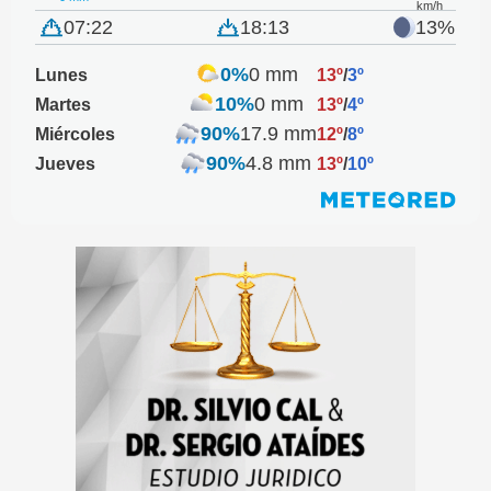
km/h
07:22
18:13
13%
0%
0 mm
Lunes
13º
/
3º
10%
0 mm
Martes
13º
/
4º
90%
17.9 mm
Miércoles
12º
/
8º
90%
4.8 mm
Jueves
13º
/
10º