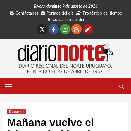
Saltar
Rivera, domingo 9 de agosto de 2026
al
Contáctanos
Portada del día
Pronóstico del tiempo
contenido
Cotización del día
X
Facebook
Instagram
RSS
Contáctano
Menú
primario
Deportes
Mañana vuelve el