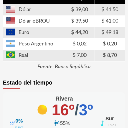
Dólar
39,00
41,50
Dólar eBROU
39,50
41,00
Euro
44,20
49,18
Peso Argentino
0,02
0,20
Real
7,00
8,70
Fuente: Banco República
Estado del tiempo
Rivera
16º
/
3º
Sur
0%
55%
13-31
0 mm