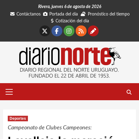
Saltar
Rivera, jueves 6 de agosto de 2026
al
Contáctanos
Portada del día
Pronóstico del tiempo
contenido
Cotización del día
X
Facebook
Instagram
RSS
Contáctano
Menú
primario
Deportes
Campeonato de Clubes Campeones: