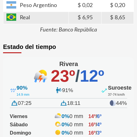
Peso Argentino
0,02
0,20
Real
6,95
8,65
Fuente: Banco República
Estado del tiempo
Rivera
23º
/
12º
90%
Suroeste
91%
14.9 mm
37-74 km/h
07:25
18:11
44%
0%
0 mm
Viernes
14º
/
6º
0%
0 mm
Sábado
16º
/
4º
0%
0 mm
Domingo
16º
/
3º