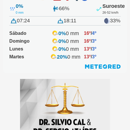
0%
Suroeste
66%
0 mm
26-52 km/h
07:24
18:11
33%
0%
0 mm
Sábado
16º
/
4º
0%
0 mm
Domingo
16º
/
3º
0%
0 mm
Lunes
13º
/
3º
20%
0 mm
Martes
13º
/
3º