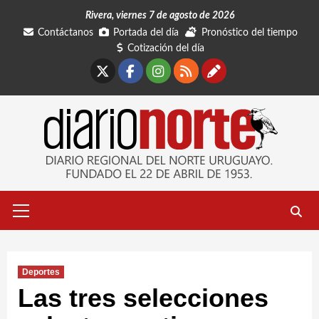
Saltar
Rivera, viernes 7 de agosto de 2026
al
Contáctanos
Portada del día
Pronóstico del tiempo
contenido
Cotización del día
X
Facebook
Instagram
RSS
Contáctano
Menú
primario
Deportes
Las tres selecciones