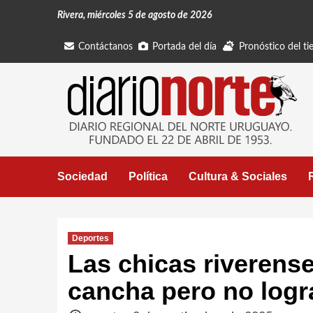
Saltar
Rivera, miércoles 5 de agosto de 2026
al
contenido
Contáctanos
Portada del día
Pronóstico del t
Sociedad
Política
Cultura & Sociales
Deportes
Las chicas riverense
cancha pero no logra