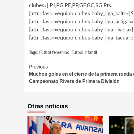
clubes»],PJ,PG,PE,PP,GF,GC,SG,Pts.
[attr class=»equipo clubes baby_liga_salto»]Sa
[attr class=»equipo clubes baby_liga_artigas»]
[attr class=»equipo clubes baby_liga_rivera»]R
[attr class=»equipo clubes baby_liga_tacuar
Tags:
Fútbol femenino
,
Fútbol infantil
Continue
Previous
Muchos goles en el cierre de la primera rueda 
Reading
Campeonato Rivera de Primera División
Otras noticias