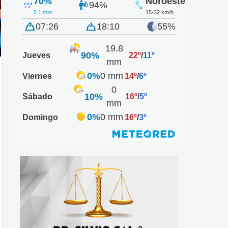
70%
Noroeste
94%
5.1 mm
15-32 km/h
07:26
18:10
55%
19.8
90%
Jueves
22º
/
11º
mm
0%
0 mm
Viernes
14º
/
6º
0
10%
Sábado
16º
/
5º
mm
0%
0 mm
Domingo
16º
/
3º