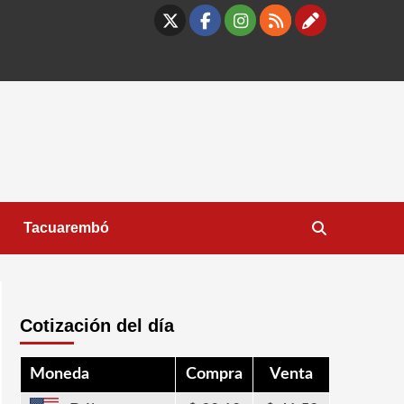
X
Facebook
Instagram
RSS
Contáct
Tacuarembó
Cotización del día
Moneda
Compra
Venta