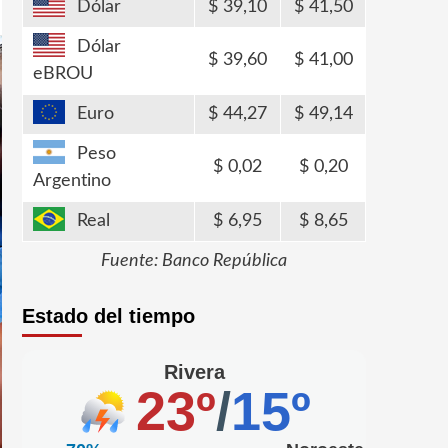
Dólar
39,10
41,50
Dólar
39,60
41,00
eBROU
Euro
44,27
49,14
Peso
0,02
0,20
Argentino
Real
6,95
8,65
Fuente: Banco República
Estado del tiempo
Rivera
23º
/
15º