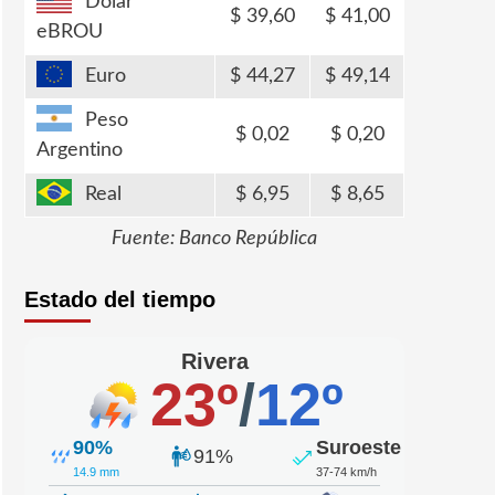
Dólar
39,60
41,00
eBROU
Euro
44,27
49,14
Peso
0,02
0,20
Argentino
Real
6,95
8,65
Fuente: Banco República
Estado del tiempo
Rivera
23º
/
12º
90%
Suroeste
91%
14.9 mm
37-74 km/h