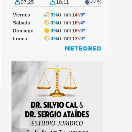
07:25
18:11
44%
0%
0 mm
Viernes
14º
/
6º
0%
0 mm
Sábado
16º
/
4º
0%
0 mm
Domingo
16º
/
3º
0%
0 mm
Lunes
13º
/
3º