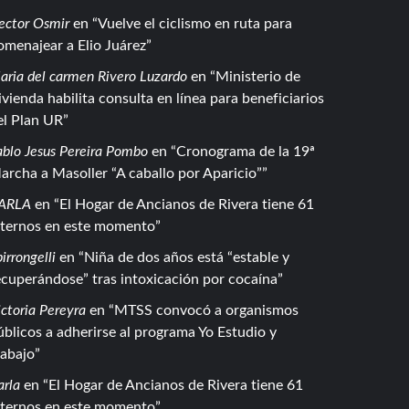
ector Osmir
en
Vuelve el ciclismo en ruta para
omenajear a Elio Juárez
aria del carmen Rivero Luzardo
en
Ministerio de
ivienda habilita consulta en línea para beneficiarios
el Plan UR
ablo Jesus Pereira Pombo
en
Cronograma de la 19ª
archa a Masoller “A caballo por Aparicio”
ARLA
en
El Hogar de Ancianos de Rivera tiene 61
nternos en este momento
irrongelli
en
Niña de dos años está “estable y
ecuperándose” tras intoxicación por cocaína
ctoria Pereyra
en
MTSS convocó a organismos
úblicos a adherirse al programa Yo Estudio y
rabajo
arla
en
El Hogar de Ancianos de Rivera tiene 61
nternos en este momento