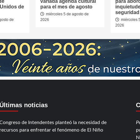
de
variada agenda cultural
para abor
 Unidos de
para el mes de agosto
inquietud
seguridad 
miércoles 5 de agosto de
gosto de
2026
miércoles 
2026
Últimas noticias
C
Congreso de Intendentes planteó la necesidad de
P
recursos para enfrentar el fenómeno de El Niño
p
N