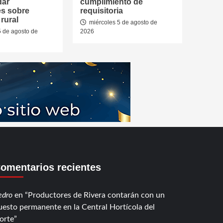
dar
cumplimiento de
es sobre
requisitoria
rural
miércoles 5 de agosto de
5 de agosto de
2026
omentarios recientes
edro
en
Productores de Rivera contarán con un
uesto permanente en la Central Hortícola del
orte