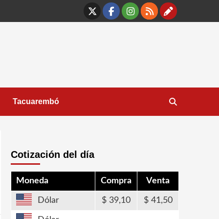
X
Facebook
Instagram
RSS
Contáct
Tacuarembó
Cotización del día
Moneda
Compra
Venta
Dólar
39,10
41,50