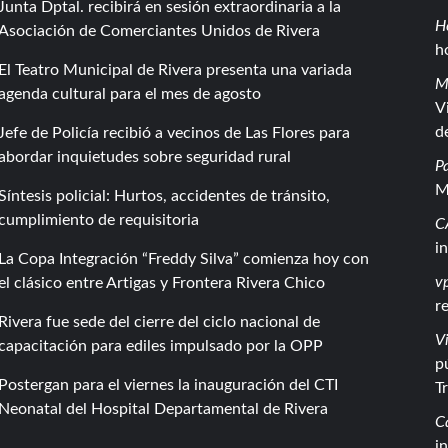
Junta Dptal. recibirá en sesión extraordinaria a la
H
Asociación de Comerciantes Unidos de Rivera
h
El Teatro Municipal de Rivera presenta una variada
M
agenda cultural para el mes de agosto
V
d
Jefe de Policía recibió a vecinos de Las Flores para
abordar inquietudes sobre seguridad rural
P
M
Síntesis policial: Hurtos, accidentes de tránsito,
cumplimiento de requisitoria
C
i
La Copa Integración “Freddy Silva” comienza hoy con
vp
el clásico entre Artigas y Frontera Rivera Chico
r
Rivera fue sede del cierre del ciclo nacional de
Vi
capacitación para ediles impulsado por la OPP
p
Postergan para el viernes la inauguración del CTI
T
Neonatal del Hospital Departamental de Rivera
C
i