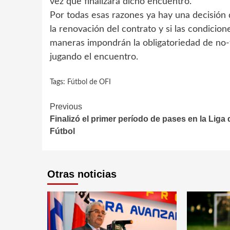
vez que finalizara dicho encuentro.
Por todas esas razones ya hay una decisión d
la renovación del contrato y si las condici
maneras impondrán la obligatoriedad de no-t
jugando el encuentro.
Tags:
Fútbol de OFI
Continue
Previous
Finalizó el primer período de pases en la Liga 
Reading
Fútbol
Otras noticias