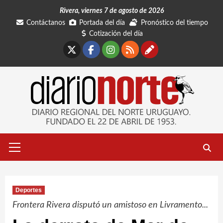
Saltar
Rivera, viernes 7 de agosto de 2026
al
Contáctanos
Portada del día
Pronóstico del tiempo
contenido
Cotización del día
X
Facebook
Instagram
RSS
Contáctano
Menú
primario
Deportes
Frontera Rivera disputó un amistoso en Livramento...