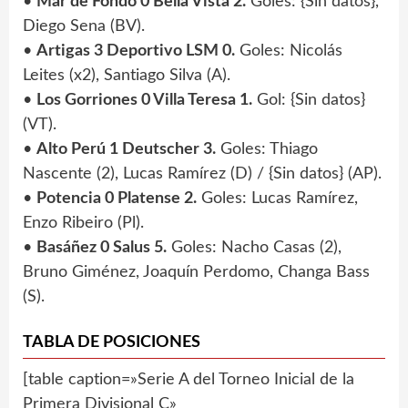
•
Mar de Fondo 0 Bella Vista 2.
Goles: {Sin datos},
Diego Sena (BV).
•
Artigas 3 Deportivo LSM 0.
Goles: Nicolás
Leites (x2), Santiago Silva (A).
•
Los Gorriones 0 Villa Teresa 1.
Gol: {Sin datos}
(VT).
•
Alto Perú 1 Deutscher 3.
Goles: Thiago
Nascente (2), Lucas Ramírez (D) / {Sin datos} (AP).
•
Potencia 0 Platense 2.
Goles: Lucas Ramírez,
Enzo Ribeiro (Pl).
•
Basáñez 0 Salus 5.
Goles: Nacho Casas (2),
Bruno Giménez, Joaquín Perdomo, Changa Bass
(S).
TABLA DE POSICIONES
[table caption=»Serie A del Torneo Inicial de la
Primera Divisional C»