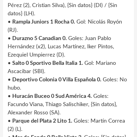
Pérez (2), Cristian Silva), {Sin datos} (DI) / {Sin
datos} (LH).
•
Rampla Juniors 1 Rocha 0.
Gol: Nicolás Royón
(RJ).
•
Durazno 5 Canadian 0.
Goles: Juan Pablo
Hernández (x2), Lucas Martínez, Iker Pintos,
Ezequiel Umpierrez (D).
•
Salto 0 Sportivo Bella Italia 1.
Gol: Mariano
Ascacibar (SBI).
•
Deportivo Colonia 0 Villa Española 0.
Goles: No
hubo.
•
Huracán Buceo 0 Sud América 4.
Goles:
Facundo Viana, Thiago Salischiker, {Sin datos},
Alexander Rosso (SA).
•
Parque del Plata 2 Lito 1.
Goles: Martín Correa
(2) (L).