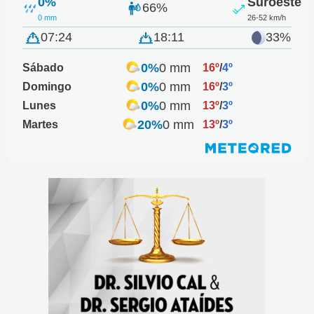
0%
Suroeste
66%
0 mm
26-52 km/h
07:24
18:11
33%
0%
0 mm
Sábado
16º
/
4º
0%
0 mm
Domingo
16º
/
3º
0%
0 mm
Lunes
13º
/
3º
20%
0 mm
Martes
13º
/
3º