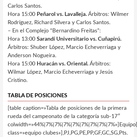
Carlos Santos.
Hora 15:00
Peñarol vs. Lavalleja.
Árbitros: Wilmer
Rodríguez, Richard Silvera y Carlos Santos.
– En el Complejo “Bernardino Freitas”:
Hora 13:00
Sarandí Universitario vs. Cuñapirú.
Árbitros: Shuber López, Marcio Echeverriaga y
Anderson Nogueira.
Hora 15:00
Huracán vs. Oriental.
Árbitros:
Wilmar López, Marcio Echeverriaga y Jesús
Cristino.
TABLA DE POSICIONES
[table caption=»Tabla de posiciones de la primera
rueda del campeonato de la categoría sub-17″
colwidth=»44%|7%|7%|7%|7%|7%|7%|7%|7%»]Equipo[
class=»equipo clubes»],PJ,PG,PE,PP,GF,GC,SG,Pts.