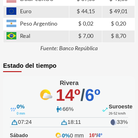
Euro
44,15
49,01
Peso Argentino
0,02
0,20
Real
7,00
8,70
Fuente: Banco República
Estado del tiempo
Rivera
14º
/
6º
0%
Suroeste
66%
0 mm
26-52 km/h
07:24
18:11
33%
0%
0 mm
Sábado
16º
/
4º