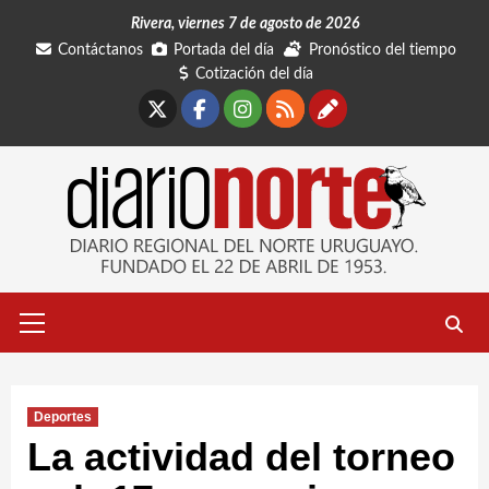
Saltar
Rivera, viernes 7 de agosto de 2026
al
Contáctanos
Portada del día
Pronóstico del tiempo
contenido
Cotización del día
X
Facebook
Instagram
RSS
Contáctano
Menú
primario
Deportes
La actividad del torneo