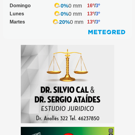
0%
0 mm
Domingo
16º
/
3º
0%
0 mm
Lunes
13º
/
3º
20%
0 mm
Martes
13º
/
3º