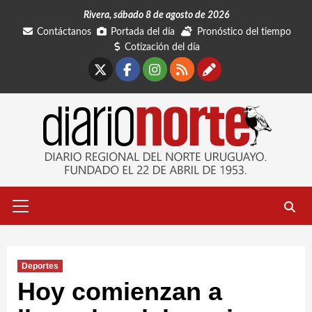
Saltar
Rivera, sábado 8 de agosto de 2026
al
Contáctanos
Portada del día
Pronóstico del tiempo
contenido
Cotización del día
X
Facebook
Instagram
RSS
Contáctano
Menú
primario
Deportes
Hoy comienzan a