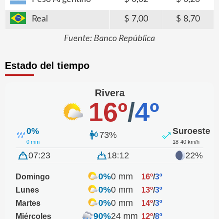
Real
7,00
8,70
Fuente: Banco República
Estado del tiempo
Rivera
16º
/
4º
0%
Suroeste
73%
0 mm
18-40 km/h
07:23
18:12
22%
0%
0 mm
Domingo
16º
/
3º
0%
0 mm
Lunes
13º
/
3º
0%
0 mm
Martes
14º
/
3º
90%
24 mm
Miércoles
12º
/
8º