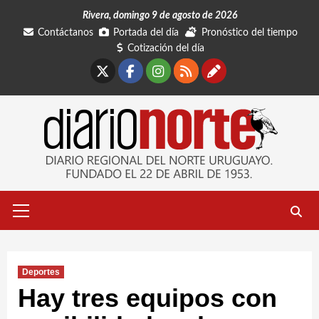
Saltar
Rivera, domingo 9 de agosto de 2026
al
Contáctanos
Portada del día
Pronóstico del tiempo
contenido
Cotización del día
X
Facebook
Instagram
RSS
Contáctano
Menú
primario
Deportes
Hay tres equipos con