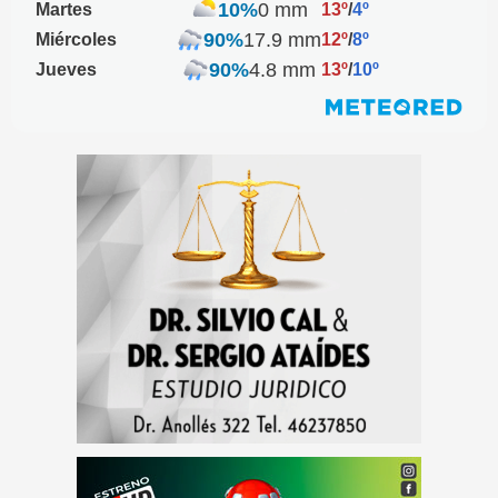
10%
0 mm
Martes
13º
/
4º
90%
17.9 mm
Miércoles
12º
/
8º
90%
4.8 mm
Jueves
13º
/
10º