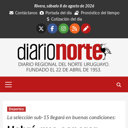
Saltar
Rivera, sábado 8 de agosto de 2026
al
Contáctanos
Portada del día
Pronóstico del tiempo
contenido
Cotización del día
X
Facebook
Instagram
RSS
Contáctano
Menú
primario
Deportes
La selección sub-15 llegará en buenas condiciones: