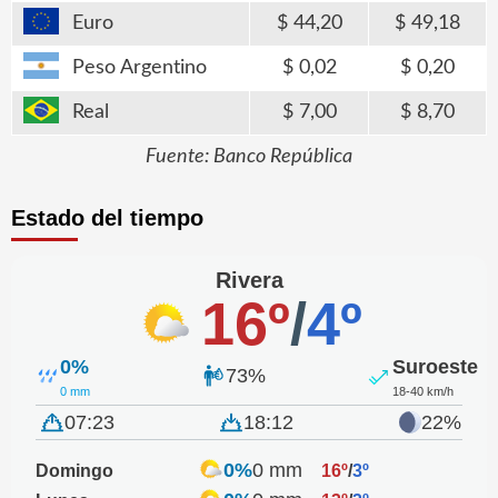
Euro
44,20
49,18
Peso Argentino
0,02
0,20
Real
7,00
8,70
Fuente: Banco República
Estado del tiempo
Rivera
16º
/
4º
0%
Suroeste
73%
0 mm
18-40 km/h
07:23
18:12
22%
0%
0 mm
Domingo
16º
/
3º