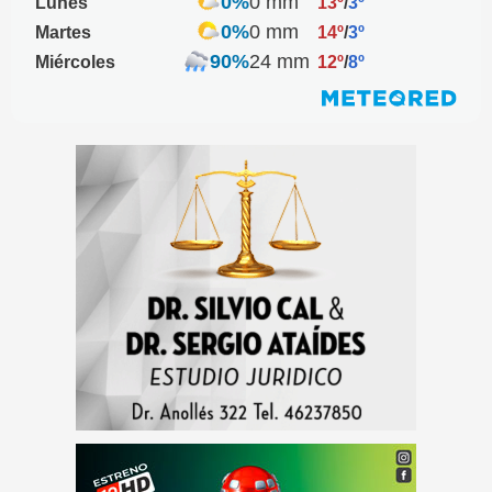
0%
0 mm
Lunes
13º
/
3º
0%
0 mm
Martes
14º
/
3º
90%
24 mm
Miércoles
12º
/
8º