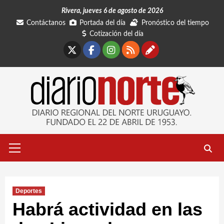
Saltar
Rivera, jueves 6 de agosto de 2026
al
Contáctanos
Portada del día
Pronóstico del tiempo
contenido
Cotización del día
X
Facebook
Instagram
RSS
Contáctano
Menú
primario
Deportes
Habrá actividad en las