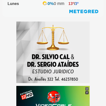
0%
0 mm
Lunes
13º
/
3º