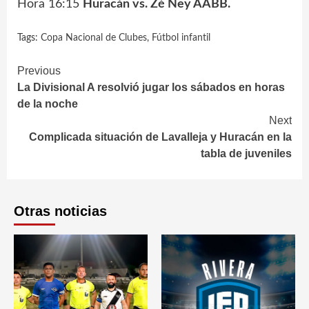
Hora 16:15
Huracán vs. Zé Ney AABB.
Tags:
Copa Nacional de Clubes
,
Fútbol infantil
Continue
Previous
La Divisional A resolvió jugar los sábados en horas
Reading
de la noche
Next
Complicada situación de Lavalleja y Huracán en la
tabla de juveniles
Otras noticias