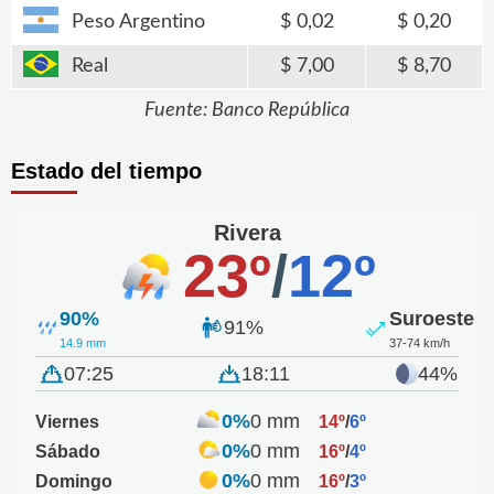
Peso Argentino
0,02
0,20
Real
7,00
8,70
Fuente: Banco República
Estado del tiempo
Rivera
23º
/
12º
90%
Suroeste
91%
14.9 mm
37-74 km/h
07:25
18:11
44%
0%
0 mm
Viernes
14º
/
6º
0%
0 mm
Sábado
16º
/
4º
0%
0 mm
Domingo
16º
/
3º