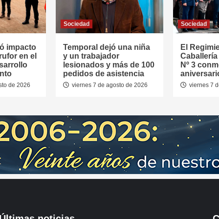
Sociedad
Sociedad
ó impacto
Temporal dejó una niña
El Regimi
rufor en el
y un trabajador
Caballerí
sarrollo
lesionados y más de 100
Nº 3 conm
nto
pedidos de asistencia
aniversari
sto de 2026
viernes 7 de agosto de 2026
viernes 7 
Últimas noticias
C