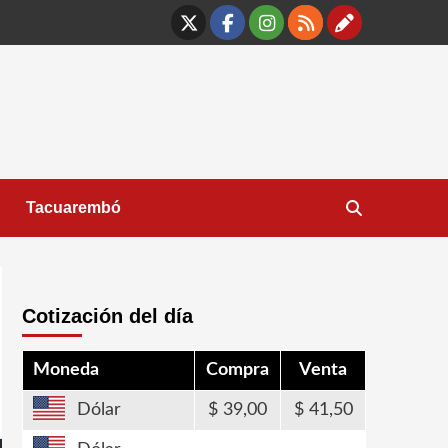
X
Facebook
Instagram
RSS
Contáct
Tacuarembó
Cotización del día
Moneda
Compra
Venta
Dólar
39,00
41,50