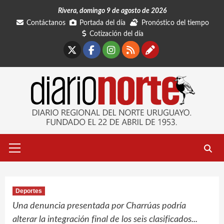
Saltar
Rivera, domingo 9 de agosto de 2026
al
Contáctanos
Portada del día
Pronóstico del tiempo
contenido
Cotización del día
X
Facebook
Instagram
RSS
Contáctano
Menú
primario
Deportes
Una denuncia presentada por Charrúas podría
alterar la integración final de los seis clasificados...