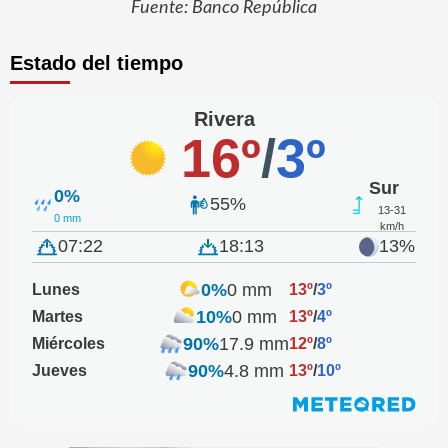
Fuente: Banco República
Estado del tiempo
Rivera
16º
/
3º
Sur
0%
55%
13-31
0 mm
km/h
07:22
18:13
13%
0%
0 mm
Lunes
13º
/
3º
10%
0 mm
Martes
13º
/
4º
90%
17.9 mm
Miércoles
12º
/
8º
90%
4.8 mm
Jueves
13º
/
10º