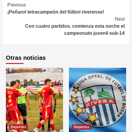
Continue
Previous
¡Peñarol tetracampeón del fútbol riverense!
Reading
Next
Con cuatro partidos, comienza esta noche el
campeonato juvenil sub-14
Otras noticias
Deportes
Deportes