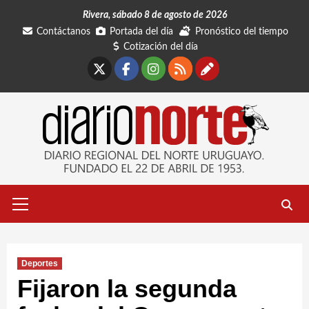
Saltar
Rivera, sábado 8 de agosto de 2026
al
Contáctanos
Portada del día
Pronóstico del tiempo
contenido
Cotización del día
X
Facebook
Instagram
RSS
Contáctano
Menú
primario
Deportes
Fijaron la segunda