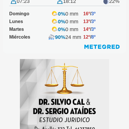
07:23
18:12
22%
0%
0 mm
Domingo
16º
/
3º
0%
0 mm
Lunes
13º
/
3º
0%
0 mm
Martes
14º
/
3º
90%
24 mm
Miércoles
12º
/
8º