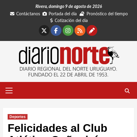
Saltar
Rivera, domingo 9 de agosto de 2026
al
Contáctanos
Portada del día
Pronóstico del tiempo
contenido
Cotización del día
X
Facebook
Instagram
RSS
Contáctano
Menú
primario
Deportes
Felicidades al Club