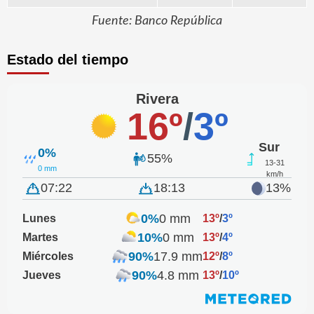
Fuente: Banco República
Estado del tiempo
Rivera
16º
/
3º
Sur
0%
55%
13-31
0 mm
km/h
07:22
18:13
13%
0%
0 mm
Lunes
13º
/
3º
10%
0 mm
Martes
13º
/
4º
90%
17.9 mm
Miércoles
12º
/
8º
90%
4.8 mm
Jueves
13º
/
10º