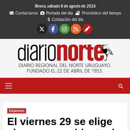
Saltar
Rivera, sábado 8 de agosto de 2026
al
Contáctanos
Portada del día
Pronóstico del tiempo
contenido
Cotización del día
X
Facebook
Instagram
RSS
Contáctano
Menú
primario
Deportes
El viernes 29 se elige