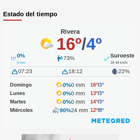
Estado del tiempo
Rivera
16º
/
4º
0%
Suroeste
73%
0 mm
18-40 km/h
07:23
18:12
22%
0%
0 mm
Domingo
16º
/
3º
0%
0 mm
Lunes
13º
/
3º
0%
0 mm
Martes
14º
/
3º
90%
24 mm
Miércoles
12º
/
8º