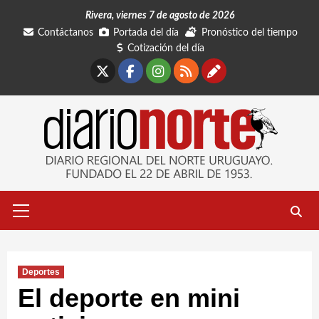
Saltar
Rivera, viernes 7 de agosto de 2026
al
Contáctanos
Portada del día
Pronóstico del tiempo
contenido
Cotización del día
X
Facebook
Instagram
RSS
Contáctano
Menú
primario
Deportes
El deporte en mini