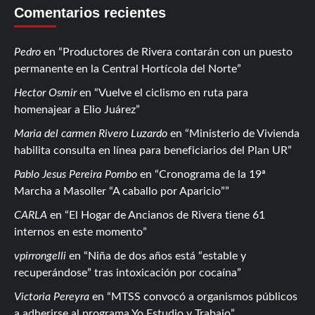
Comentarios recientes
Pedro
en
Productores de Rivera contarán con un puesto
permanente en la Central Hortícola del Norte
Hector Osmir
en
Vuelve el ciclismo en ruta para
homenajear a Elio Juárez
Maria del carmen Rivero Luzardo
en
Ministerio de Vivienda
habilita consulta en línea para beneficiarios del Plan UR
Pablo Jesus Pereira Pombo
en
Cronograma de la 19ª
Marcha a Masoller “A caballo por Aparicio”
CARLA
en
El Hogar de Ancianos de Rivera tiene 61
internos en este momento
vpirrongelli
en
Niña de dos años está “estable y
recuperándose” tras intoxicación por cocaína
Victoria Pereyra
en
MTSS convocó a organismos públicos
a adherirse al programa Yo Estudio y Trabajo