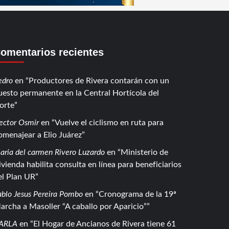
omentarios recientes
edro
en
Productores de Rivera contarán con un
uesto permanente en la Central Hortícola del
orte
ector Osmir
en
Vuelve el ciclismo en ruta para
omenajear a Elio Juárez
aria del carmen Rivero Luzardo
en
Ministerio de
ivienda habilita consulta en línea para beneficiarios
el Plan UR
ablo Jesus Pereira Pombo
en
Cronograma de la 19ª
archa a Masoller “A caballo por Aparicio”
ARLA
en
El Hogar de Ancianos de Rivera tiene 61