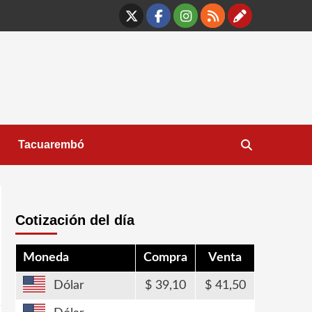
X
Facebook
Instagram
RSS
Contáct
Tacuarembó
Cotización del día
Moneda
Compra
Venta
Dólar
39,10
41,50