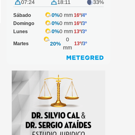
07:24
18:11
33%
0%
0 mm
Sábado
16º
/
4º
0%
0 mm
Domingo
16º
/
3º
0%
0 mm
Lunes
13º
/
3º
0
20%
Martes
13º
/
3º
mm