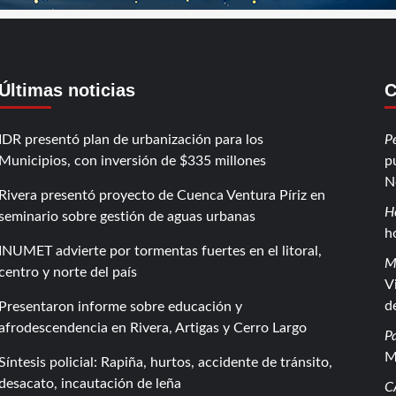
Últimas noticias
C
IDR presentó plan de urbanización para los
P
Municipios, con inversión de $335 millones
p
N
Rivera presentó proyecto de Cuenca Ventura Píriz en
H
seminario sobre gestión de aguas urbanas
h
INUMET advierte por tormentas fuertes en el litoral,
M
centro y norte del país
V
d
Presentaron informe sobre educación y
afrodescendencia en Rivera, Artigas y Cerro Largo
P
M
Síntesis policial: Rapiña, hurtos, accidente de tránsito,
desacato, incautación de leña
C