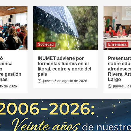
Sociedad
Enseñanza
tó
INUMET advierte por
Presentar
Cuenca
tormentas fuertes en el
sobre edu
en
litoral, centro y norte del
afrodesce
re gestión
país
Rivera, Ar
anas
Largo
jueves 6 de agosto de 2026
to de 2026
jueves 6 d