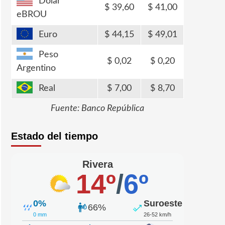
Dólar
39,60
41,00
eBROU
Euro
44,15
49,01
Peso
0,02
0,20
Argentino
Real
7,00
8,70
Fuente: Banco República
Estado del tiempo
Rivera
14º
/
6º
0%
Suroeste
66%
0 mm
26-52 km/h