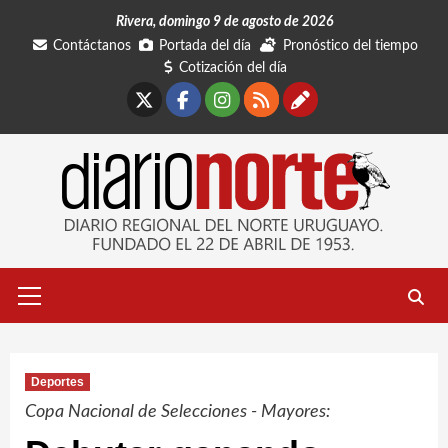
Saltar
Rivera, domingo 9 de agosto de 2026
al
Contáctanos
Portada del día
Pronóstico del tiempo
contenido
Cotización del día
X
Facebook
Instagram
RSS
Contáctano
Menú
primario
Deportes
Copa Nacional de Selecciones - Mayores: