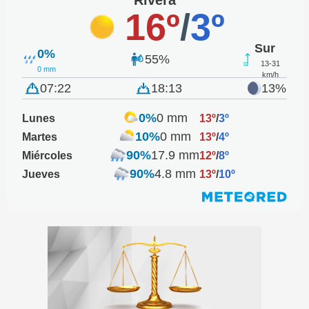
Rivera
16º
/
3º
Sur
0%
55%
13-31
0 mm
km/h
07:22
18:13
13%
0%
0 mm
Lunes
13º
/
3º
10%
0 mm
Martes
13º
/
4º
90%
17.9 mm
Miércoles
12º
/
8º
90%
4.8 mm
Jueves
13º
/
10º