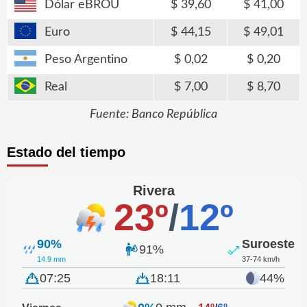
Dólar eBROU
39,60
41,00
Euro
44,15
49,01
Peso Argentino
0,02
0,20
Real
7,00
8,70
Fuente: Banco República
Estado del tiempo
Rivera
23º
/
12º
90%
Suroeste
91%
14.9 mm
37-74 km/h
07:25
18:11
44%