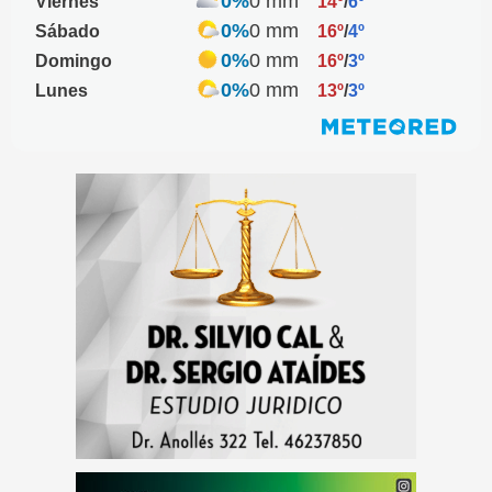
0%
0 mm
Viernes
14º
/
6º
0%
0 mm
Sábado
16º
/
4º
0%
0 mm
Domingo
16º
/
3º
0%
0 mm
Lunes
13º
/
3º