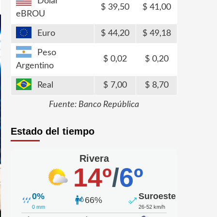
Dólar
39,50
41,00
eBROU
Euro
44,20
49,18
Peso
0,02
0,20
Argentino
Real
7,00
8,70
Fuente: Banco República
Estado del tiempo
Rivera
14º
/
6º
0%
Suroeste
66%
0 mm
26-52 km/h