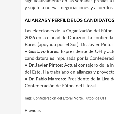
significativamente en las semanas previas a 
y sujeto a nuevas negociaciones y acuerdos d
ALIANZAS Y PERFIL DE LOS CANDIDATO
Las elecciones de la Organización del Fútbol
2026 en la ciudad de Durazno. La contienda 
Bares (apoyado por el Sur), Dr. Javier Pintos 
•
Gustavo Bares:
Expresidente de OFI y actu
candidatura es impulsada por la Confederaci
•
Dr. Javier Pintos:
Actual consejero de la i
del Este. Ha trabajado en alianzas y proyect
•
Dr. Pablo Marrero:
Presidente de la Liga d
Confederación de Fútbol del Litoral.
Tags:
Confederación del Litoral Norte
,
Fútbol de OFI
Continue
Previous