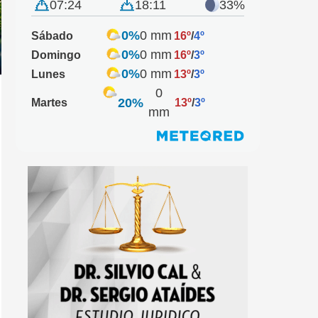
07:24
18:11
33%
0%
0 mm
Sábado
16º
/
4º
0%
0 mm
Domingo
16º
/
3º
0%
0 mm
Lunes
13º
/
3º
0
20%
Martes
13º
/
3º
mm