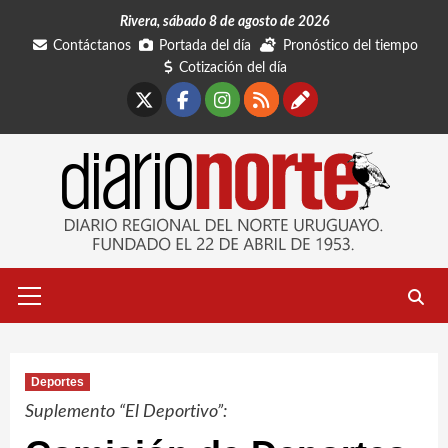
Saltar
Rivera, sábado 8 de agosto de 2026
al
Contáctanos
Portada del día
Pronóstico del tiempo
contenido
Cotización del día
X
Facebook
Instagram
RSS
Contáctano
Menú
primario
Deportes
Suplemento “El Deportivo”: