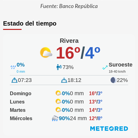
Fuente: Banco República
Estado del tiempo
Rivera
16º
/
4º
0%
Suroeste
73%
0 mm
18-40 km/h
07:23
18:12
22%
0%
0 mm
Domingo
16º
/
3º
0%
0 mm
Lunes
13º
/
3º
0%
0 mm
Martes
14º
/
3º
90%
24 mm
Miércoles
12º
/
8º