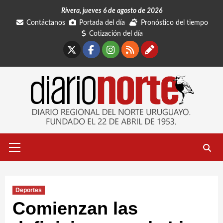
Saltar
Rivera, jueves 6 de agosto de 2026
al
Contáctanos
Portada del día
Pronóstico del tiempo
contenido
Cotización del día
X
Facebook
Instagram
RSS
Contáctano
Menú
primario
Deportes
Comienzan las