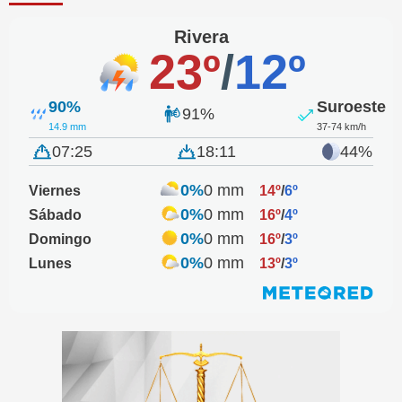
Rivera
23º
/
12º
90%
Suroeste
91%
14.9 mm
37-74 km/h
07:25
18:11
44%
0%
0 mm
Viernes
14º
/
6º
0%
0 mm
Sábado
16º
/
4º
0%
0 mm
Domingo
16º
/
3º
0%
0 mm
Lunes
13º
/
3º