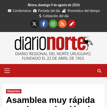
Saltar
Rivera, domingo 9 de agosto de 2026
al
Contáctanos
Portada del día
Pronóstico del tiempo
contenido
Cotización del día
X
Facebook
Instagram
RSS
Contáctano
Menú
primario
Deportes
Asamblea muy rápida