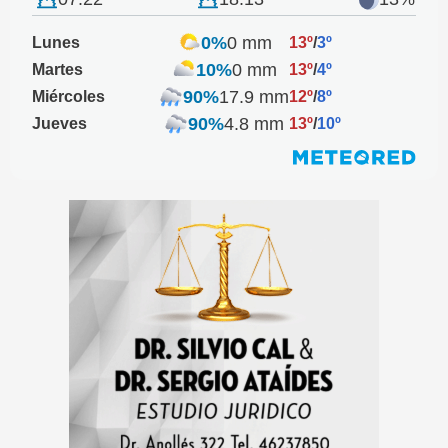
0%
0 mm
Lunes
13º
/
3º
10%
0 mm
Martes
13º
/
4º
90%
17.9 mm
Miércoles
12º
/
8º
90%
4.8 mm
Jueves
13º
/
10º