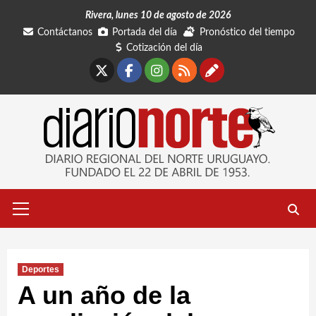
Saltar
Rivera, lunes 10 de agosto de 2026
al
Contáctanos
Portada del día
Pronóstico del tiempo
contenido
Cotización del día
X
Facebook
Instagram
RSS
Contáctano
Menú
primario
Deportes
A un año de la