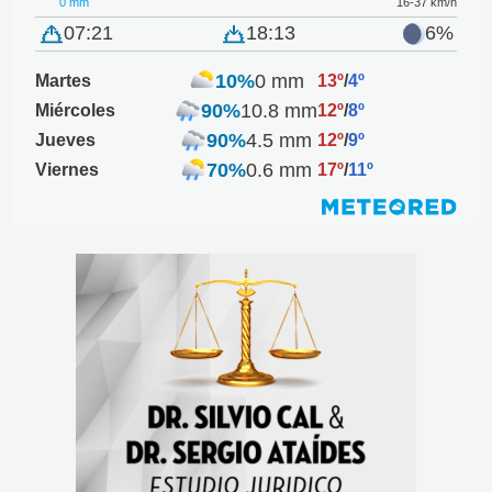
0 mm
16-37 km/h
07:21
18:13
6%
10%
0 mm
Martes
13º
/
4º
90%
10.8 mm
Miércoles
12º
/
8º
90%
4.5 mm
Jueves
12º
/
9º
70%
0.6 mm
Viernes
17º
/
11º