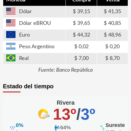
Dólar
39,15
41,35
Dólar eBROU
39,65
40,85
Euro
44,32
48,96
Peso Argentino
0,02
0,20
Real
7,00
8,70
Fuente: Banco República
Estado del tiempo
Rivera
13º
/
3º
0%
Sureste
64%