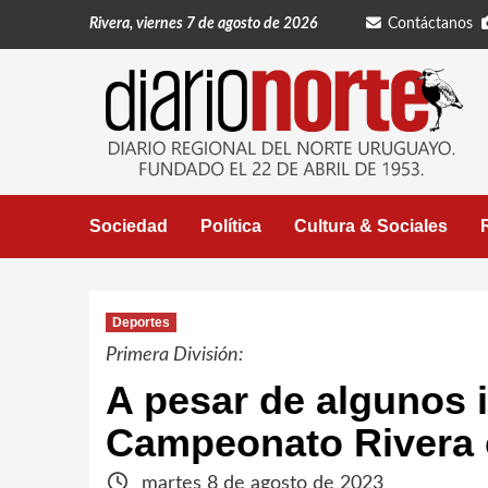
Saltar
Rivera, viernes 7 de agosto de 2026
Contáctanos
al
contenido
Sociedad
Política
Cultura & Sociales
Deportes
Primera División:
A pesar de algunos 
Campeonato Rivera 
martes 8 de agosto de 2023