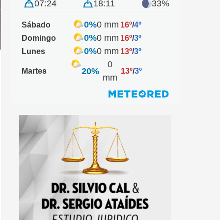
07:24
18:11
33%
0%
0 mm
Sábado
16º
/
4º
0%
0 mm
Domingo
16º
/
3º
0%
0 mm
Lunes
13º
/
3º
0
20%
Martes
13º
/
3º
mm