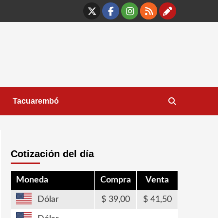
X
Facebook
Instagram
RSS
Contáct
Tacuarembó
Cotización del día
Moneda
Compra
Venta
Dólar
39,00
41,50