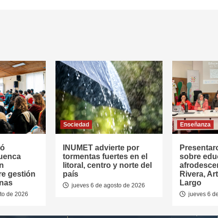
Sociedad
Enseñanza
tó
INUMET advierte por
Presentar
Cuenca
tormentas fuertes en el
sobre edu
en
litoral, centro y norte del
afrodesce
re gestión
país
Rivera, Ar
anas
Largo
jueves 6 de agosto de 2026
to de 2026
jueves 6 d