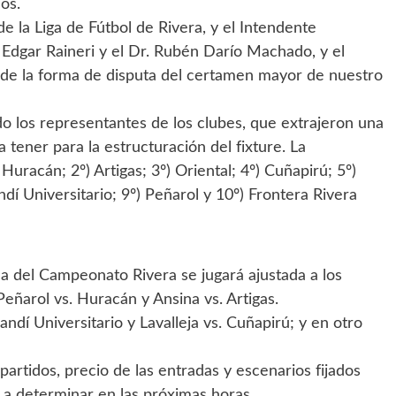
os.
e la Liga de Fútbol de Rivera, y el Intendente
Edgar Raineri y el Dr. Rubén Darío Machado, y el
a de la forma de disputa del certamen mayor de nuestro
do los representantes de los clubes, que extrajeron una
 tener para la estructuración del fixture. La
 Huracán; 2º) Artigas; 3º) Oriental; 4º) Cuñapirú; 5º)
ndí Universitario; 9º) Peñarol y 10º) Frontera Rivera
ha del Campeonato Rivera se jugará ajustada a los
Peñarol vs. Huracán y Ansina vs. Artigas.
ndí Universitario y Lavalleja vs. Cuñapirú; y en otro
partidos, precio de las entradas y escenarios fijados
n a determinar en las próximas horas.