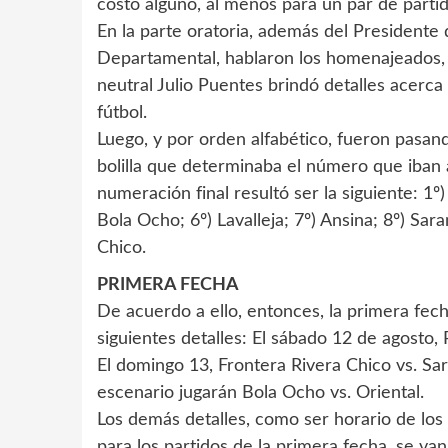
costo alguno, al menos para un par de partid
En la parte oratoria, además del Presidente d
Departamental, hablaron los homenajeados, 
neutral Julio Puentes brindó detalles acerc
fútbol.
Luego, y por orden alfabético, fueron pasan
bolilla que determinaba el número que iban a
numeración final resultó ser la siguiente: 1º)
Bola Ocho; 6º) Lavalleja; 7º) Ansina; 8º) Sara
Chico.
PRIMERA FECHA
De acuerdo a ello, entonces, la primera fec
siguientes detalles: El sábado 12 de agosto, 
El domingo 13, Frontera Rivera Chico vs. Sara
escenario jugarán Bola Ocho vs. Oriental.
Los demás detalles, como ser horario de los 
para los partidos de la primera fecha, se va