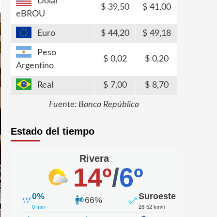
Dólar
39,50
41,00
eBROU
Euro
44,20
49,18
Peso
0,02
0,20
Argentino
Real
7,00
8,70
Fuente: Banco República
Estado del tiempo
Rivera
14º
/
6º
0%
Suroeste
66%
0 mm
26-52 km/h