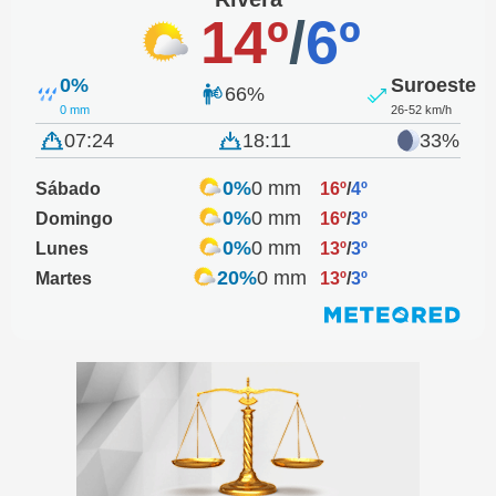
14º
/
6º
0%
Suroeste
66%
0 mm
26-52 km/h
07:24
18:11
33%
0%
0 mm
Sábado
16º
/
4º
0%
0 mm
Domingo
16º
/
3º
0%
0 mm
Lunes
13º
/
3º
20%
0 mm
Martes
13º
/
3º