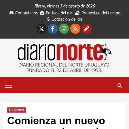
Saltar
Rivera, viernes 7 de agosto de 2026
al
Contáctanos
Portada del día
Pronóstico del tiempo
contenido
Cotización del día
X
Facebook
Instagram
RSS
Contáctano
Menú
primario
Deportes
Comienza un nuevo