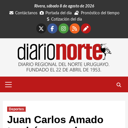
Saltar
Rivera, sábado 8 de agosto de 2026
al
Contáctanos
Portada del día
Pronóstico del tiempo
contenido
Cotización del día
X
Facebook
Instagram
RSS
Contáctano
Menú
primario
Deportes
Juan Carlos Amado