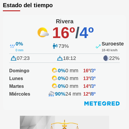
Estado del tiempo
Rivera
16º
/
4º
0%
Suroeste
73%
0 mm
18-40 km/h
07:23
18:12
22%
0%
0 mm
Domingo
16º
/
3º
0%
0 mm
Lunes
13º
/
3º
0%
0 mm
Martes
14º
/
3º
90%
24 mm
Miércoles
12º
/
8º