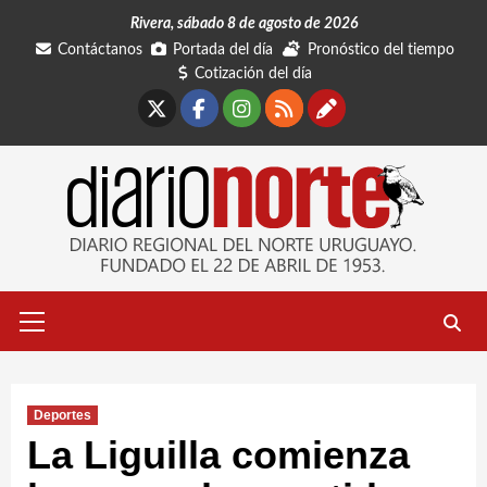
Saltar
Rivera, sábado 8 de agosto de 2026
al
Contáctanos
Portada del día
Pronóstico del tiempo
contenido
Cotización del día
X
Facebook
Instagram
RSS
Contáctano
Menú
primario
Deportes
La Liguilla comienza