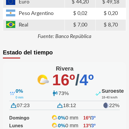
Euro
44,20
49,18
Peso Argentino
0,02
0,20
Real
7,00
8,70
Fuente: Banco República
Estado del tiempo
Rivera
16º
/
4º
0%
Suroeste
73%
0 mm
18-40 km/h
07:23
18:12
22%
0%
0 mm
Domingo
16º
/
3º
0%
0 mm
Lunes
13º
/
3º