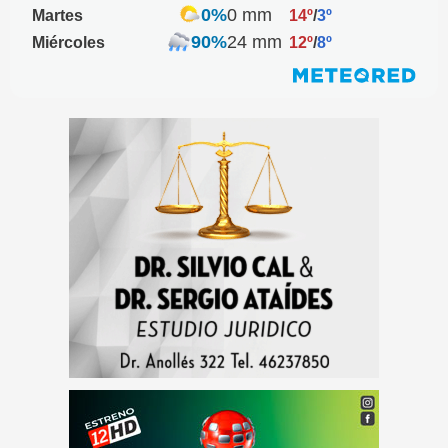
0%
0 mm
Martes
14º
/
3º
90%
24 mm
Miércoles
12º
/
8º