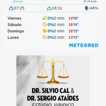
14.9 mm
37-74 km/h
07:25
18:11
44%
0%
0 mm
Viernes
14º
/
6º
0%
0 mm
Sábado
16º
/
4º
0%
0 mm
Domingo
16º
/
3º
0%
0 mm
Lunes
13º
/
3º