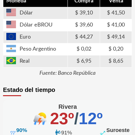
Moneda
Compra
Venta
Dólar
39,10
41,50
Dólar eBROU
39,60
41,00
Euro
44,27
49,14
Peso Argentino
0,02
0,20
Real
6,95
8,65
Fuente: Banco República
Estado del tiempo
Rivera
23º
/
12º
90%
Suroeste
91%