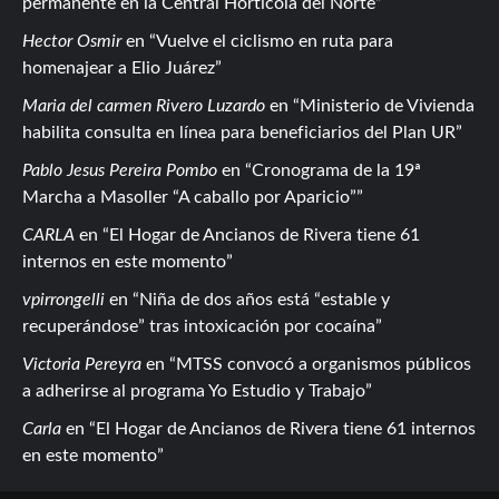
permanente en la Central Hortícola del Norte
Hector Osmir
en
Vuelve el ciclismo en ruta para
homenajear a Elio Juárez
Maria del carmen Rivero Luzardo
en
Ministerio de Vivienda
habilita consulta en línea para beneficiarios del Plan UR
Pablo Jesus Pereira Pombo
en
Cronograma de la 19ª
Marcha a Masoller “A caballo por Aparicio”
CARLA
en
El Hogar de Ancianos de Rivera tiene 61
internos en este momento
vpirrongelli
en
Niña de dos años está “estable y
recuperándose” tras intoxicación por cocaína
Victoria Pereyra
en
MTSS convocó a organismos públicos
a adherirse al programa Yo Estudio y Trabajo
Carla
en
El Hogar de Ancianos de Rivera tiene 61 internos
en este momento