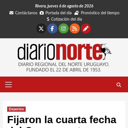
Saltar
Rivera, jueves 6 de agosto de 2026
al
Contáctanos
Portada del día
Pronóstico del tiempo
contenido
Cotización del día
X
Facebook
Instagram
RSS
Contáctano
Menú
primario
Deportes
Fijaron la cuarta fecha