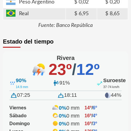
Peso Argentino
0,02
0,20
Real
6,95
8,65
Fuente: Banco República
Estado del tiempo
Rivera
23º
/
12º
90%
Suroeste
91%
14.9 mm
37-74 km/h
07:25
18:11
44%
0%
0 mm
Viernes
14º
/
6º
0%
0 mm
Sábado
16º
/
4º
0%
0 mm
Domingo
16º
/
3º