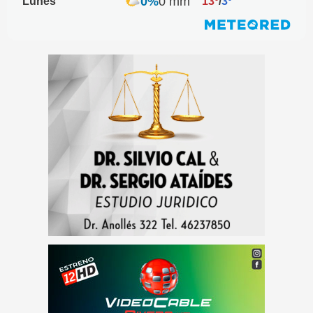
0%
0 mm
Lunes
13º
/
3º