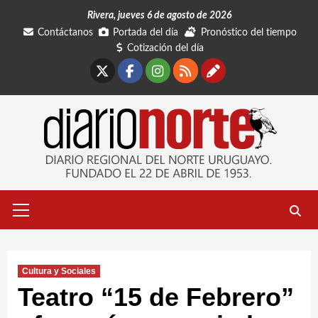
Saltar
Rivera, jueves 6 de agosto de 2026
al
Contáctanos
Portada del día
Pronóstico del tiempo
contenido
Cotización del día
X
Facebook
Instagram
RSS
Contáctano
Menú
primario
Cultura y Sociales
Teatro “15 de Febrero”