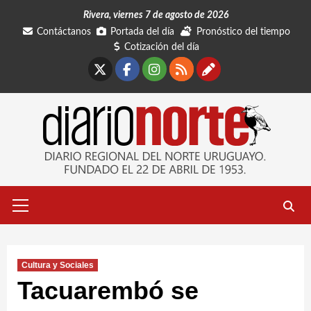
Saltar
Rivera, viernes 7 de agosto de 2026
al
Contáctanos
Portada del día
Pronóstico del tiempo
contenido
Cotización del día
X
Facebook
Instagram
RSS
Contáctano
Menú
primario
Cultura y Sociales
Tacuarembó se