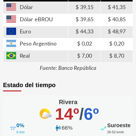
Dólar
39,15
41,35
Dólar eBROU
39,65
40,85
Euro
44,33
48,97
Peso Argentino
0,02
0,20
Real
7,00
8,70
Fuente: Banco República
Estado del tiempo
Rivera
14º
/
6º
0%
Suroeste
66%
0 mm
26-52 km/h