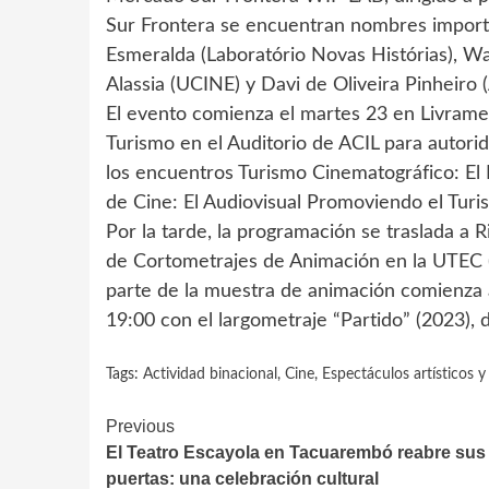
Sur Frontera se encuentran nombres import
Esmeralda (Laboratório Novas Histórias), Wa
Alassia (UCINE) y Davi de Oliveira Pinheiro 
El evento comienza el martes 23 en Livrament
Turismo en el Auditorio de ACIL para autorid
los encuentros Turismo Cinematográfico: El 
de Cine: El Audiovisual Promoviendo el Turis
Por la tarde, la programación se traslada a 
de Cortometrajes de Animación en la UTEC (
parte de la muestra de animación comienza a
19:00 con el largometraje “Partido” (2023), d
Tags:
Actividad binacional
,
Cine
,
Espectáculos artísticos y
Continue
Previous
El Teatro Escayola en Tacuarembó reabre sus
Reading
puertas: una celebración cultural