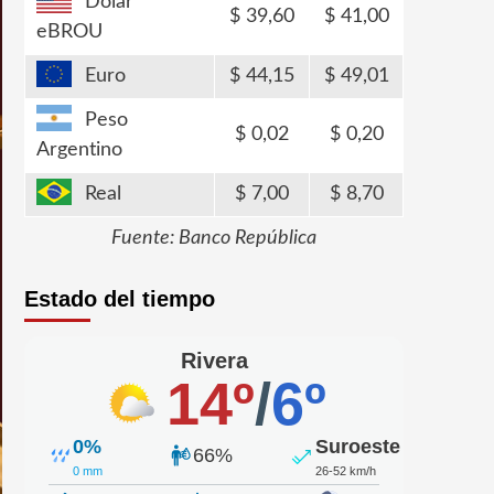
Dólar
39,60
41,00
eBROU
Euro
44,15
49,01
Peso
0,02
0,20
Argentino
Real
7,00
8,70
Fuente: Banco República
Estado del tiempo
Rivera
14º
/
6º
0%
Suroeste
66%
0 mm
26-52 km/h