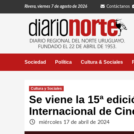
Saltar
Rivera, viernes 7 de agosto de 2026
Contáctanos
al
contenido
Sociedad
Política
Cultura & Sociales
Cultura y Sociales
Se viene la 15ª edici
Internacional de Cin
miércoles 17 de abril de 2024