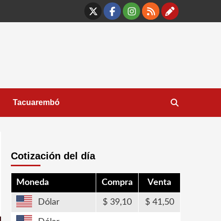
X
Facebook
Instagram
RSS
Contáct
Tacuarembó
Cotización del día
Moneda
Compra
Venta
Dólar
39,10
41,50