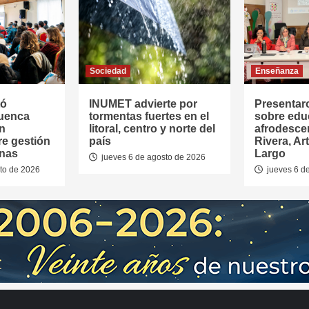
Sociedad
Enseñanza
tó
INUMET advierte por
Presentar
Cuenca
tormentas fuertes en el
sobre edu
en
litoral, centro y norte del
afrodesce
re gestión
país
Rivera, Ar
anas
Largo
jueves 6 de agosto de 2026
to de 2026
jueves 6 d