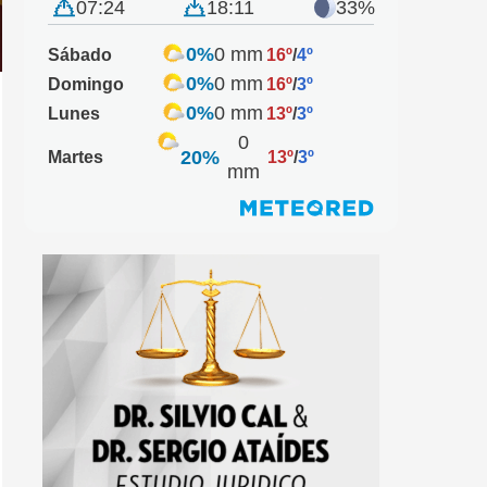
07:24
18:11
33%
0%
0 mm
Sábado
16º
/
4º
0%
0 mm
Domingo
16º
/
3º
0%
0 mm
Lunes
13º
/
3º
0
20%
Martes
13º
/
3º
mm