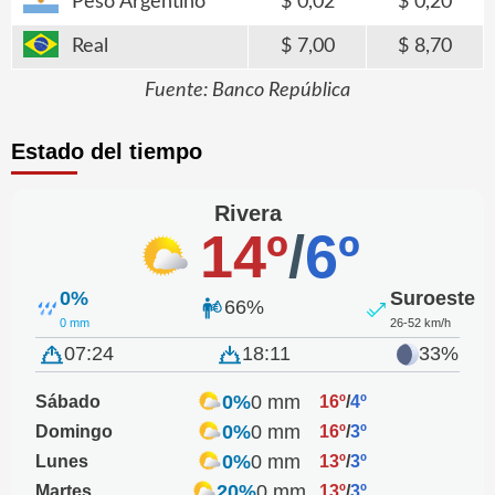
Peso Argentino
0,02
0,20
Real
7,00
8,70
Fuente: Banco República
Estado del tiempo
Rivera
14º
/
6º
0%
Suroeste
66%
0 mm
26-52 km/h
07:24
18:11
33%
0%
0 mm
Sábado
16º
/
4º
0%
0 mm
Domingo
16º
/
3º
0%
0 mm
Lunes
13º
/
3º
20%
0 mm
Martes
13º
/
3º