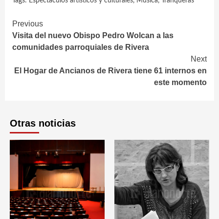
Tags:
Espectáculos artísticos y culturales
,
Música
,
Tranqueras
Continue
Previous
Visita del nuevo Obispo Pedro Wolcan a las
Reading
comunidades parroquiales de Rivera
Next
El Hogar de Ancianos de Rivera tiene 61 internos en
este momento
Otras noticias