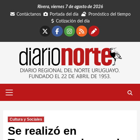
Saltar
Rivera, viernes 7 de agosto de 2026
al
Contáctanos
Portada del día
Pronóstico del tiempo
contenido
Cotización del día
X
Facebook
Instagram
RSS
Contáctano
Menú
primario
Cultura y Sociales
Se realizó en