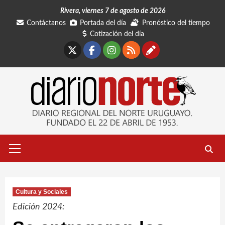
Saltar
Rivera, viernes 7 de agosto de 2026
al
Contáctanos
Portada del día
Pronóstico del tiempo
contenido
Cotización del día
X
Facebook
Instagram
RSS
Contáctano
Menú
primario
Cultura y Sociales
Edición 2024: