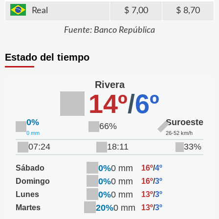
Real
7,00
8,70
Fuente: Banco República
Estado del tiempo
Rivera
14º
/
6º
0%
Suroeste
66%
0 mm
26-52 km/h
07:24
18:11
33%
0%
0 mm
Sábado
16º
/
4º
0%
0 mm
Domingo
16º
/
3º
0%
0 mm
Lunes
13º
/
3º
20%
0 mm
Martes
13º
/
3º