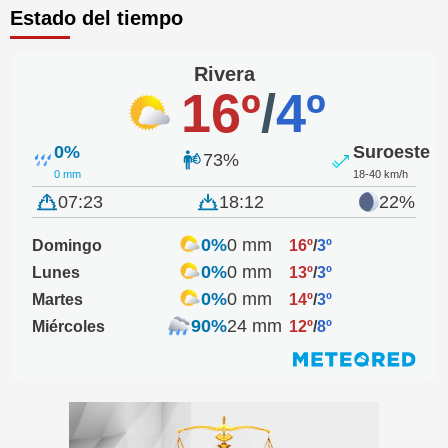
Estado del tiempo
Rivera
16º
/
4º
0%
Suroeste
73%
0 mm
18-40 km/h
07:23
18:12
22%
0%
0 mm
Domingo
16º
/
3º
0%
0 mm
Lunes
13º
/
3º
0%
0 mm
Martes
14º
/
3º
90%
24 mm
Miércoles
12º
/
8º