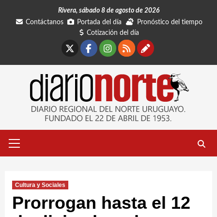
Saltar
Rivera, sábado 8 de agosto de 2026
al
Contáctanos
Portada del día
Pronóstico del tiempo
contenido
Cotización del día
X
Facebook
Instagram
RSS
Contáctano
Menú
primario
Cultura y Sociales
Prorrogan hasta el 12