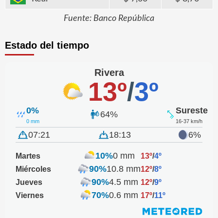
Fuente: Banco República
Estado del tiempo
Rivera
13º
/
3º
0%
Sureste
64%
0 mm
16-37 km/h
07:21
18:13
6%
10%
0 mm
Martes
13º
/
4º
90%
10.8 mm
Miércoles
12º
/
8º
90%
4.5 mm
Jueves
12º
/
9º
70%
0.6 mm
Viernes
17º
/
11º