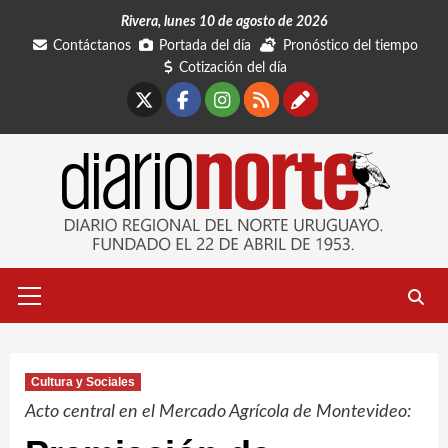
Saltar
Rivera, lunes 10 de agosto de 2026
al
Contáctanos
Portada del día
Pronóstico del tiempo
contenido
Cotización del día
X
Facebook
Instagram
RSS
Contáctano
Menú
primario
Cultura y Sociales
Acto central en el Mercado Agrícola de Montevideo: