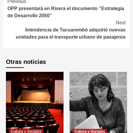
Continue
Previous
OPP presentará en Rivera el documento “Estrategia
Reading
de Desarrollo 2050”
Next
Intendencia de Tacuarembó adquirió nuevas
unidades para el transporte urbano de pasajeros
Otras noticias
Cultura y Sociales
Cultura y Sociales