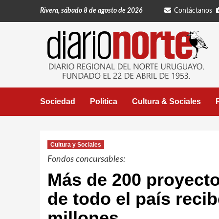
Saltar
Rivera, sábado 8 de agosto de 2026
Contáctanos
al
contenido
Sociedad
Política
Cultura & Sociales
Cultura y Sociales
Fondos concursables:
Más de 200 proyectos
de todo el país reci
millones