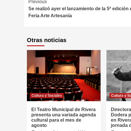
Continue
Previous
Se realizó ayer el lanzamiento de la 5ª edición 
Reading
Feria Arte Artesanía
Otras noticias
Cultura y Sociales
Cultura y S
El Teatro Municipal de Rivera
Directora
presenta una variada agenda
Dodera p
cultural para el mes de
en River
agosto
jornada 