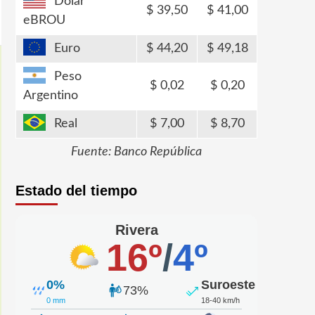
Dólar
39,50
41,00
eBROU
Euro
44,20
49,18
Peso
0,02
0,20
Argentino
Real
7,00
8,70
Fuente: Banco República
Estado del tiempo
Rivera
16º
/
4º
0%
Suroeste
73%
0 mm
18-40 km/h