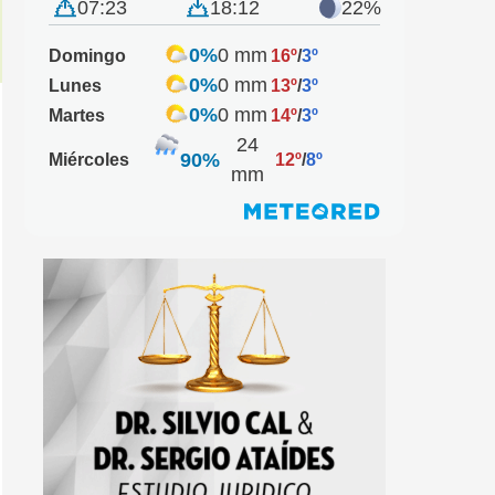
07:23
18:12
22%
0%
0 mm
Domingo
16º
/
3º
0%
0 mm
Lunes
13º
/
3º
0%
0 mm
Martes
14º
/
3º
24
90%
Miércoles
12º
/
8º
mm