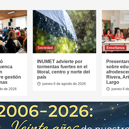
Sociedad
Enseñanza
tó
INUMET advierte por
Presentar
Cuenca
tormentas fuertes en el
sobre edu
en
litoral, centro y norte del
afrodesce
re gestión
país
Rivera, Ar
anas
Largo
jueves 6 de agosto de 2026
to de 2026
jueves 6 d