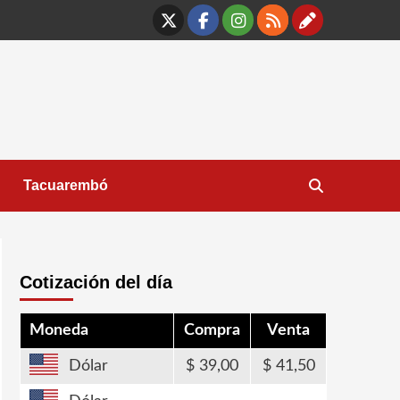
X
Facebook
Instagram
RSS
Contáct
Tacuarembó
Cotización del día
Moneda
Compra
Venta
Dólar
39,00
41,50