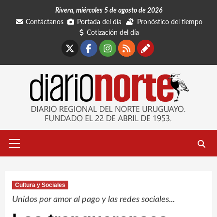
Saltar
Rivera, miércoles 5 de agosto de 2026
al
Contáctanos
Portada del día
Pronóstico del tiempo
contenido
Cotización del día
X
Facebook
Instagram
RSS
Contáctano
Menú
primario
Cultura y Sociales
Unidos por amor al pago y las redes sociales...