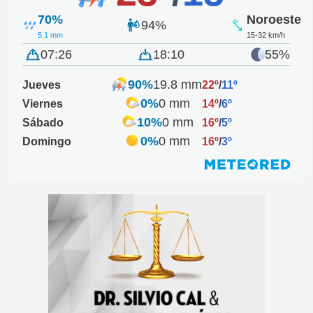
70%
Noroeste
94%
5.1 mm
15-32 km/h
07:26
18:10
55%
90%
19.8 mm
Jueves
22º
/
11º
0%
0 mm
Viernes
14º
/
6º
10%
0 mm
Sábado
16º
/
5º
0%
0 mm
Domingo
16º
/
3º