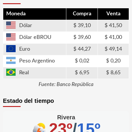
Moneda
Compra
Venta
Dólar
39,10
41,50
Dólar eBROU
39,60
41,00
Euro
44,27
49,14
Peso Argentino
0,02
0,20
Real
6,95
8,65
Fuente: Banco República
Estado del tiempo
Rivera
23º
/
15º