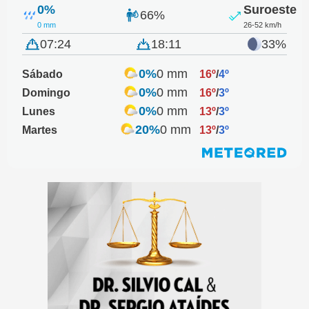
0%
Suroeste
66%
0 mm
26-52 km/h
07:24
18:11
33%
0%
0 mm
Sábado
16º
/
4º
0%
0 mm
Domingo
16º
/
3º
0%
0 mm
Lunes
13º
/
3º
20%
0 mm
Martes
13º
/
3º