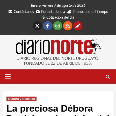
Saltar
Rivera, viernes 7 de agosto de 2026
al
Contáctanos
Portada del día
Pronóstico del tiempo
contenido
Cotización del día
X
Facebook
Instagram
RSS
Contáctano
Menú
primario
Cultura y Sociales
La preciosa Débora