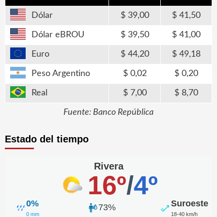
Dólar
39,00
41,50
Dólar eBROU
39,50
41,00
Euro
44,20
49,18
Peso Argentino
0,02
0,20
Real
7,00
8,70
Fuente: Banco República
Estado del tiempo
Rivera
16º
/
4º
0%
Suroeste
73%
0 mm
18-40 km/h