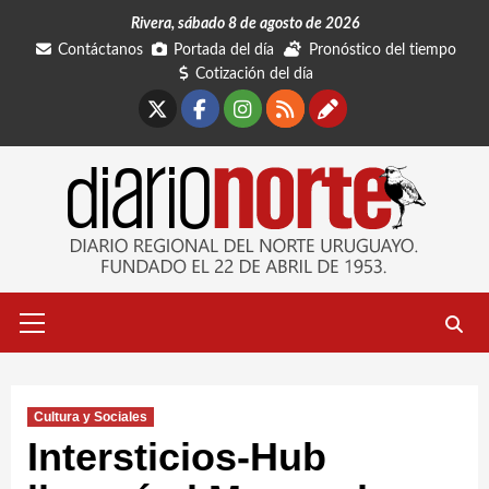
Saltar
Rivera, sábado 8 de agosto de 2026
al
Contáctanos
Portada del día
Pronóstico del tiempo
contenido
Cotización del día
X
Facebook
Instagram
RSS
Contáctano
Menú
primario
Cultura y Sociales
Intersticios-Hub