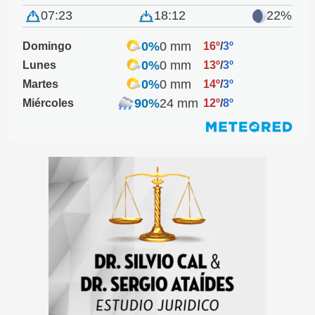
07:23
18:12
22%
0%
0 mm
Domingo
16º
/
3º
0%
0 mm
Lunes
13º
/
3º
0%
0 mm
Martes
14º
/
3º
90%
24 mm
Miércoles
12º
/
8º